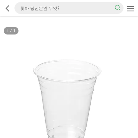
1
/
1