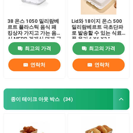
38 온스 1050 밀리람베
Lid와 18이지 온스 500
르트 플라스틱 음식 패
밀리람베르트 극초단파
킹상자 가지고 가는 음
로 발송할 수 있는 식료
식 MFPP 걸개식 덮개 극
품 용기 6 X6 X3 "
초단파로 발송 가능 컨
최고의 가격
최고의 가격
테이너 9 X9 X2.8 "
연락처
연락처
종이 테이크 아웃 박스
(34)