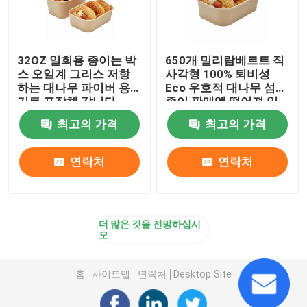
32OZ 일회용 종이는 박
650개 밀리람베르트 직
스 오일계 그리스 저항
사각형 100% 퇴비성
하는 대나무 파이버 용
Eco 우호적 대나무 섬유
기를 포장해 갑니다
종이 판매액 떨어져 있
는 컨테이너
최고의 가격
최고의 가격
연락처
연락처
더 많은 것을 전망하십시
오
홈
사이트맵
연락처
Desktop Site