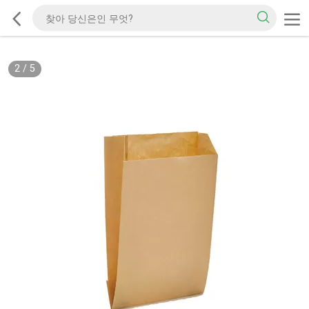
2
/
5