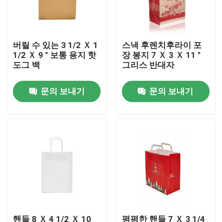
회사 소개
버릴 수 있는 3 1/2 Ｘ 1
스낵 후렌치후라이 포
1/2 Ｘ 9 " 보통 용지 핫
장 봉지 7 Ｘ 3 Ｘ 11 "
공장 견학
도그 백
그리스 반대자
문의 보내기
문의 보내기
품질 관리
문의하기
소식
케이스
플라스틱 일회용 컵
핸들 8 Ｘ 4 1/2 Ｘ 10
평평한 핸들 7 Ｘ 3 1/4