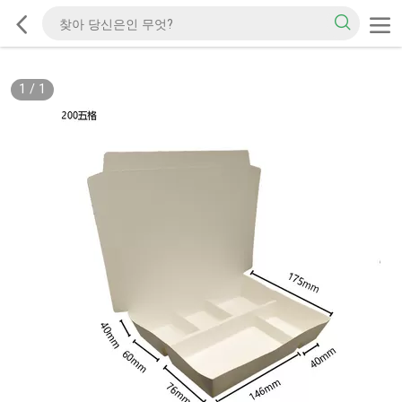
1
/
1