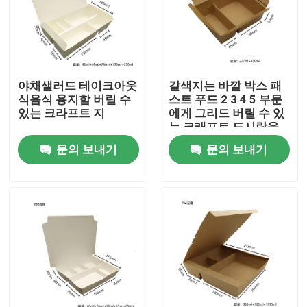
회사 소개
공장 견학
야채샐러드 테이크아웃
갈색지는 바깥 박스 패
식음식 용지함 버릴 수
스트 푸드 2 3 4 5 부문
있는 크라프트 지
에게 그리드 버릴 수 있
품질 관리
는 크래프트 도시락을
가지고 갑니다
문의 보내기
문의 보내기
문의하기
소식
케이스
플라스틱 일회용 컵