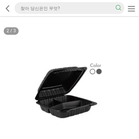
2
/
3