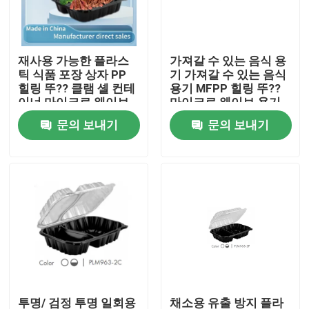
회사 소개
재사용 가능한 플라스
가져갈 수 있는 음식 용
틱 식품 포장 상자 PP
기 가져갈 수 있는 음식
공장 견학
힐링 뚜?? 클램 셸 컨테
용기 MFPP 힐링 뚜??
이너 마이크로 웨이브
마이크로 웨이브 용기
10.2x10.2x3.2
9x6x2.6
문의 보내기
문의 보내기
품질 관리
문의하기
소식
케이스
플라스틱 일회용 컵
투명/ 검정 투명 일회용
채소용 유출 방지 플라